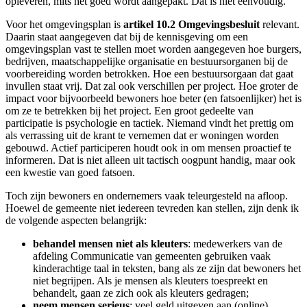
opleveren, mits het goed wordt aangepakt. Dat is niet eenvoudig.
Voor het omgevingsplan is
artikel 10.2 Omgevingsbesluit
relevant.
Daarin staat aangegeven dat bij de kennisgeving om een
omgevingsplan vast te stellen moet worden aangegeven hoe burgers,
bedrijven, maatschappelijke organisatie en bestuursorganen bij de
voorbereiding worden betrokken. Hoe een bestuursorgaan dat gaat
invullen staat vrij. Dat zal ook verschillen per project. Hoe groter de
impact voor bijvoorbeeld bewoners hoe beter (en fatsoenlijker) het is
om ze te betrekken bij het project. Een groot gedeelte van
participatie is psychologie en tactiek. Niemand vindt het prettig om
als verrassing uit de krant te vernemen dat er woningen worden
gebouwd. Actief participeren houdt ook in om mensen proactief te
informeren. Dat is niet alleen uit tactisch oogpunt handig, maar ook
een kwestie van goed fatsoen.
Toch zijn bewoners en ondernemers vaak teleurgesteld na afloop.
Hoewel de gemeente niet iedereen tevreden kan stellen, zijn denk ik
de volgende aspecten belangrijk:
behandel mensen niet als kleuters
: medewerkers van de
afdeling Communicatie van gemeenten gebruiken vaak
kinderachtige taal in teksten, bang als ze zijn dat bewoners het
niet begrijpen. Als je mensen als kleuters toespreekt en
behandelt, gaan ze zich ook als kleuters gedragen;
neem mensen serieus
: veel geld uitgeven aan (online)